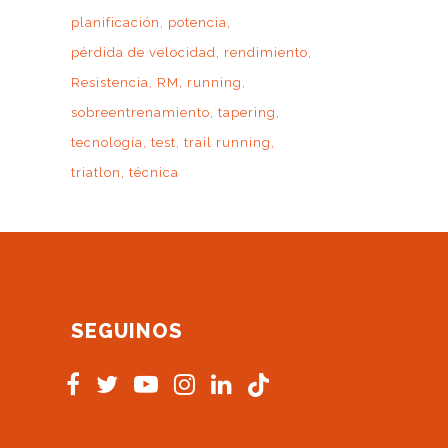
planificación
potencia
pérdida de velocidad
rendimiento
Resistencia
RM
running
sobreentrenamiento
tapering
tecnología
test
trail running
triatlon
técnica
SEGUINOS
s