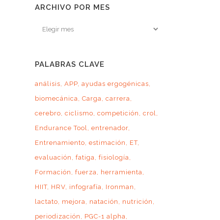
ARCHIVO POR MES
Archivo
por
mes
PALABRAS CLAVE
análisis
APP
ayudas ergogénicas
biomecánica
Carga
carrera
cerebro
ciclismo
competición
crol
Endurance Tool
entrenador
Entrenamiento
estimación
ET
evaluación
fatiga
fisiología
Formación
fuerza
herramienta
HIIT
HRV
infografía
Ironman
lactato
mejora
natación
nutrición
periodización
PGC-1 alpha