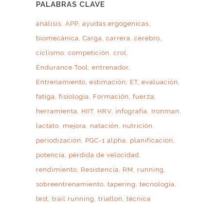
PALABRAS CLAVE
análisis
APP
ayudas ergogénicas
biomecánica
Carga
carrera
cerebro
ciclismo
competición
crol
Endurance Tool
entrenador
Entrenamiento
estimación
ET
evaluación
fatiga
fisiología
Formación
fuerza
herramienta
HIIT
HRV
infografía
Ironman
lactato
mejora
natación
nutrición
periodización
PGC-1 alpha
planificación
potencia
pérdida de velocidad
rendimiento
Resistencia
RM
running
sobreentrenamiento
tapering
tecnología
test
trail running
triatlon
técnica