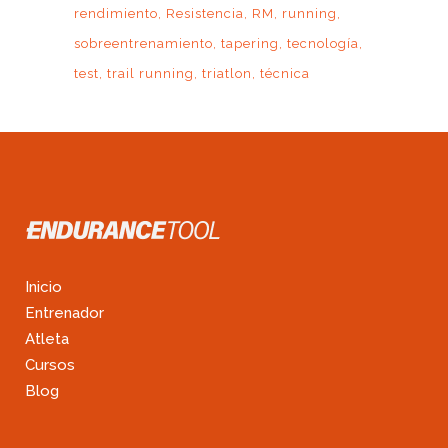
rendimiento
Resistencia
RM
running
sobreentrenamiento
tapering
tecnología
test
trail running
triatlon
técnica
Inicio
Entrenador
Atleta
Cursos
Blog