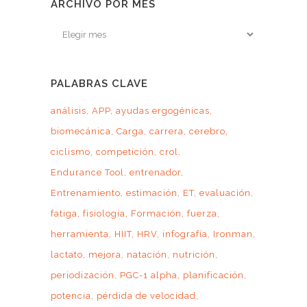
ARCHIVO POR MES
Archivo
por
mes
PALABRAS CLAVE
análisis
APP
ayudas ergogénicas
biomecánica
Carga
carrera
cerebro
ciclismo
competición
crol
Endurance Tool
entrenador
Entrenamiento
estimación
ET
evaluación
fatiga
fisiología
Formación
fuerza
herramienta
HIIT
HRV
infografía
Ironman
lactato
mejora
natación
nutrición
periodización
PGC-1 alpha
planificación
potencia
pérdida de velocidad