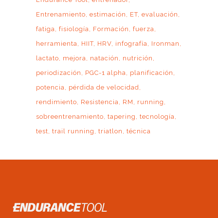
Entrenamiento
estimación
ET
evaluación
fatiga
fisiología
Formación
fuerza
herramienta
HIIT
HRV
infografía
Ironman
lactato
mejora
natación
nutrición
periodización
PGC-1 alpha
planificación
potencia
pérdida de velocidad
rendimiento
Resistencia
RM
running
sobreentrenamiento
tapering
tecnología
test
trail running
triatlon
técnica