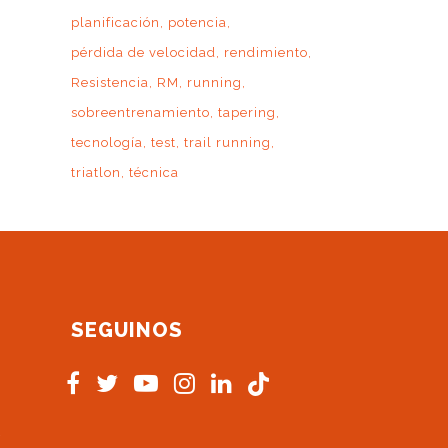
planificación
potencia
pérdida de velocidad
rendimiento
Resistencia
RM
running
sobreentrenamiento
tapering
tecnología
test
trail running
triatlon
técnica
SEGUINOS
s