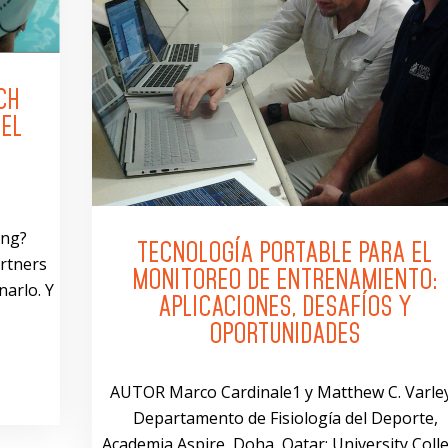
CH
DEL
ing?
TECNOLOGÍA PORTABLE PARA EL
rtners
MONITOREO DE ENTRENAMIENTO:
narlo. Y
APLICACIONES, DESAFÍOS Y
OPORTUNIDADES
AUTOR Marco Cardinale1 y Matthew C. Varle
Departamento de Fisiología del Deporte,
Academia Aspire, Doha, Qatar; University Coll