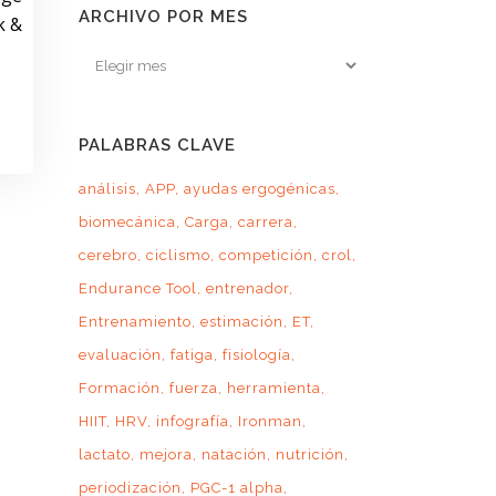
ARCHIVO POR MES
k &
Archivo
por
mes
PALABRAS CLAVE
análisis
APP
ayudas ergogénicas
biomecánica
Carga
carrera
cerebro
ciclismo
competición
crol
Endurance Tool
entrenador
Entrenamiento
estimación
ET
evaluación
fatiga
fisiología
Formación
fuerza
herramienta
HIIT
HRV
infografía
Ironman
lactato
mejora
natación
nutrición
periodización
PGC-1 alpha