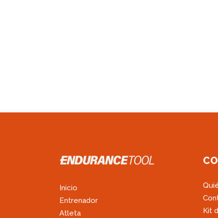
CO
Qui
Inicio
Con
Entrenador
Kit 
Atleta