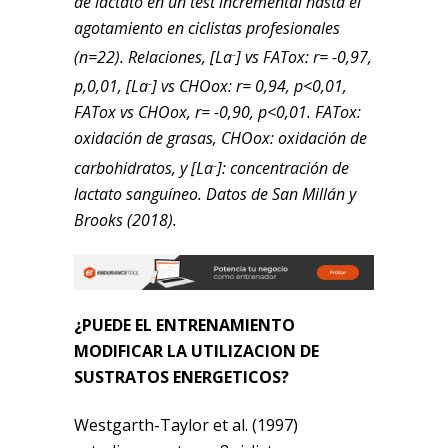
de lactato en un test incremental hasta el
agotamiento en ciclistas profesionales
(n=22). Relaciones, [La
] vs FATox: r= -0,97,
–
p,0,01, [La
] vs CHOox: r= 0,94, p<0,01,
–
FATox vs CHOox, r= -0,90, p<0,01. FATox:
oxidación de grasas, CHOox: oxidación de
carbohidratos, y [La
]: concentración de
–
lactato sanguíneo.
Datos de San Millán y
Brooks (2018).
¿PUEDE EL ENTRENAMIENTO
MODIFICAR LA UTILIZACION DE
SUSTRATOS ENERGETICOS?
Westgarth-Taylor et al. (1997)