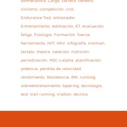
biomecánica
Carga
carrera
cerebro
ciclismo
competición
crol
Endurance Tool
entrenador
Entrenamiento
estimación
ET
evaluación
fatiga
fisiología
Formación
fuerza
herramienta
HIIT
HRV
infografía
Ironman
lactato
mejora
natación
nutrición
periodización
PGC-1 alpha
planificación
potencia
pérdida de velocidad
rendimiento
Resistencia
RM
running
sobreentrenamiento
tapering
tecnología
test
trail running
triatlon
técnica