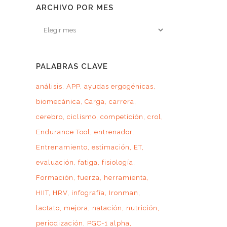
ARCHIVO POR MES
Archivo
por
mes
PALABRAS CLAVE
análisis
APP
ayudas ergogénicas
biomecánica
Carga
carrera
cerebro
ciclismo
competición
crol
Endurance Tool
entrenador
Entrenamiento
estimación
ET
evaluación
fatiga
fisiología
Formación
fuerza
herramienta
HIIT
HRV
infografía
Ironman
lactato
mejora
natación
nutrición
periodización
PGC-1 alpha