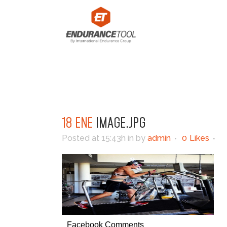
18 ENE
IMAGE.JPG
Posted at 15:43h
in
by
admin
0
Likes
Facebook Comments