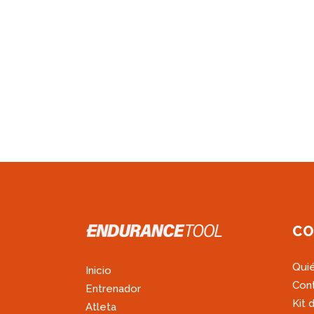
CO
Qui
Inicio
Con
Entrenador
Kit 
Atleta