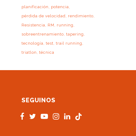
planificación
potencia
pérdida de velocidad
rendimiento
Resistencia
RM
running
sobreentrenamiento
tapering
tecnología
test
trail running
triatlon
técnica
SEGUINOS
s