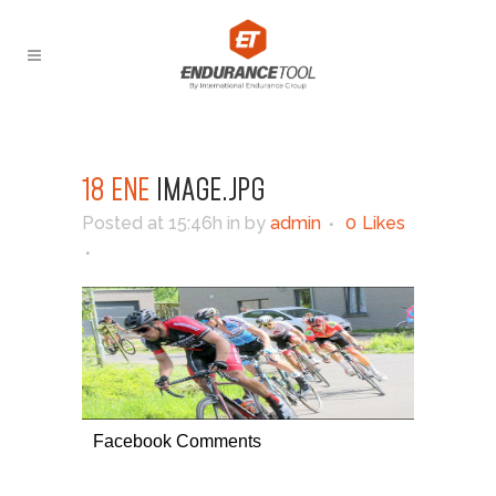
18 ENE
IMAGE.JPG
Posted at 15:46h
in
by
admin
0
Likes
Facebook Comments