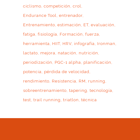
ciclismo
competición
crol
Endurance Tool
entrenador
Entrenamiento
estimación
ET
evaluación
fatiga
fisiología
Formación
fuerza
herramienta
HIIT
HRV
infografía
Ironman
lactato
mejora
natación
nutrición
periodización
PGC-1 alpha
planificación
potencia
pérdida de velocidad
rendimiento
Resistencia
RM
running
sobreentrenamiento
tapering
tecnología
test
trail running
triatlon
técnica