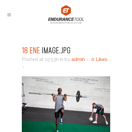
18 ENE
IMAGE.JPG
Posted at 15:53h
in
by
admin
0
Likes