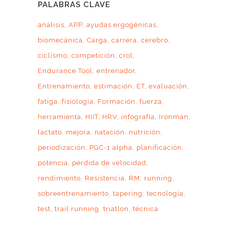
PALABRAS CLAVE
análisis
APP
ayudas ergogénicas
biomecánica
Carga
carrera
cerebro
ciclismo
competición
crol
Endurance Tool
entrenador
Entrenamiento
estimación
ET
evaluación
fatiga
fisiología
Formación
fuerza
herramienta
HIIT
HRV
infografía
Ironman
lactato
mejora
natación
nutrición
periodización
PGC-1 alpha
planificación
potencia
pérdida de velocidad
rendimiento
Resistencia
RM
running
sobreentrenamiento
tapering
tecnología
test
trail running
triatlon
técnica