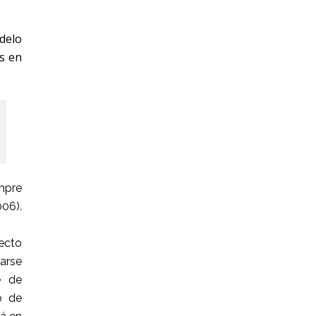
odelo
as en
mpre
06).
ecto
carse
e de
o de