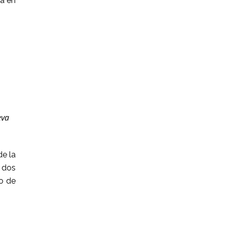
tá en
eva
de la
 dos
so de