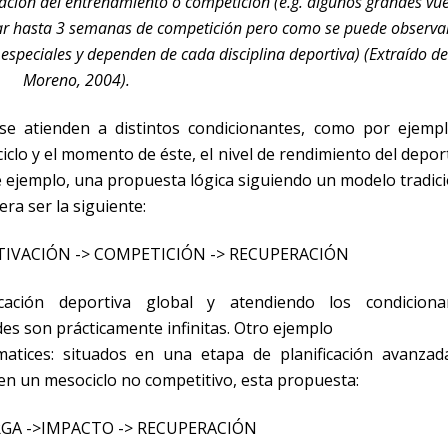
ficación del entrenamiento o competición
(e.g. algunos grandes vue
rar hasta 3 semanas de competición
pero como se puede observa
 especiales y dependen de cada disciplina deportiva
) (Extraído de
Moreno, 2004).
s se atienden a distintos condicionantes, como por ejempl
clo y el momento de éste, el nivel de rendimiento del depor
de ejemplo, una propuesta lógica siguiendo un modelo tradic
ra ser la siguiente:
CTIVACIÓN -> COMPETICIÓN -> RECUPERACIÓN
cación deportiva global y atendiendo los condiciona
s son prácticamente infinitas. Otro ejemplo
matices: situados en una etapa de planificación avanzad
y en un mesociclo no competitivo, esta propuesta:
RGA ->IMPACTO -> RECUPERACIÓN