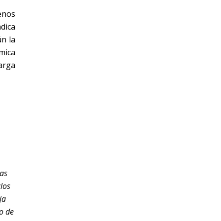
enos
dica
n la
ámica
arga
Las
los
ja
o de