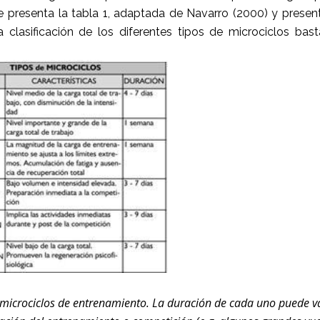
e presenta la tabla 1, adaptada de Navarro (2000) y presen
lasificación de los diferentes tipos de microciclos bast
os microciclos de entrenamiento. La duración de cada uno puede v