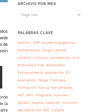
ARCHIVO POR MES
Archivo
por
mes
idos
PALABRAS CLAVE
uede
análisis
APP
ayudas ergogénicas
s de
esión
biomecánica
Carga
carrera
cerebro
ciclismo
competición
crol
Endurance Tool
entrenador
Entrenamiento
estimación
ET
evaluación
fatiga
fisiología
Formación
fuerza
herramienta
HIIT
HRV
infografía
Ironman
corde
lactato
mejora
natación
nutrición
e la
parte
periodización
PGC-1 alpha