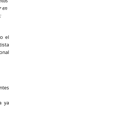
ltas
r en
:
o el
tista
ional
ntes
a ya