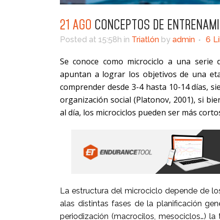
21 AGO
CONCEPTOS DE ENTRENAMI
Posted at 15:58h
in
Triatlón
by
admin
6
L
Se conoce como microciclo a una serie d
apuntan a lograr los objetivos de una et
comprender desde 3-4 hasta 10-14 días, s
organización social (Platonov, 2001), si b
al día, los microciclos pueden ser más corto
La estructura del microciclo depende de lo
alas distintas fases de la planificación 
periodización (macrocilos, mesociclos…) la