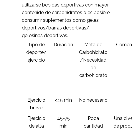
utilizarse bebidas deportivas con mayor
contenido de carbohidratos o es posible
consumir suplementos como geles
deportivos/barras deportivas/
golosinas deportivas.
Tipo de
Duración
Meta de
Coment
deporte/
Carbohidrato
ejercicio
/Necesidad
de
carbohidrato
Ejercicio
<45 min
No necesario
breve
Ejercicio
45-75
Poca
Una div
de alta
min
cantidad
de prod