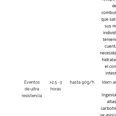
d
combus
que sat
sus m
indivi
tenien
cuent
necesid
hidrata
el co
intes
Eventos
>2.5 -3
hasta 90g/h
Idem an
de ultra
horas
Ingest
resistencia
alta
carbohi
se asoc