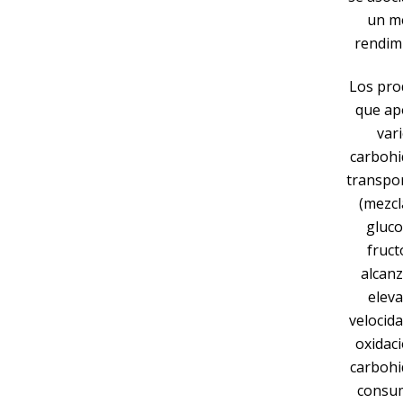
un m
rendim
Los pro
que ap
var
carbohi
transpo
(mezcl
gluco
fruct
alcan
elev
velocid
oxidac
carbohi
consu