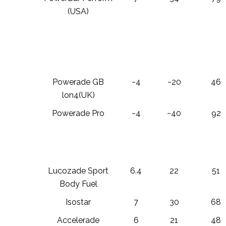
(USA)
Powerade GB
~4
~20
46
lon4(UK)
Powerade Pro
~4
~40
92
Lucozade Sport
6.4
22
51
Body Fuel
Isostar
7
30
68
Accelerade
6
21
48