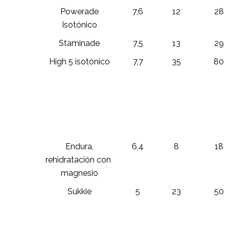
Powerade
7,6
12
28
Isotónico
Staminade
7,5
13
29
High 5 isotónico
7,7
35
80
Endura,
6,4
8
18
rehidratación con
magnesio
Sukkie
5
23
50