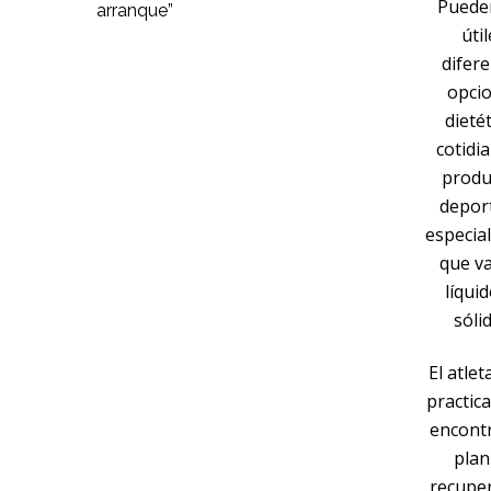
Puede
arranque”
úti
difer
opci
dieté
cotidi
produ
depor
especia
que v
líqui
sóli
El atle
practic
encont
plan
recupe