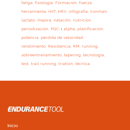
fatiga
fisiología
Formación
fuerza
herramienta
HIIT
HRV
infografía
Ironman
lactato
mejora
natación
nutrición
periodización
PGC-1 alpha
planificación
potencia
pérdida de velocidad
rendimiento
Resistencia
RM
running
sobreentrenamiento
tapering
tecnología
test
trail running
triatlon
técnica
Inicio