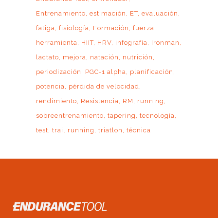
Entrenamiento
estimación
ET
evaluación
fatiga
fisiología
Formación
fuerza
herramienta
HIIT
HRV
infografía
Ironman
lactato
mejora
natación
nutrición
periodización
PGC-1 alpha
planificación
potencia
pérdida de velocidad
rendimiento
Resistencia
RM
running
sobreentrenamiento
tapering
tecnología
test
trail running
triatlon
técnica