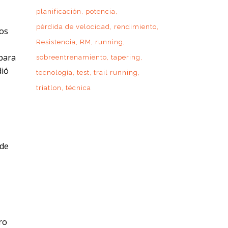
planificación
potencia
pérdida de velocidad
rendimiento
tos
Resistencia
RM
running
 para
sobreentrenamiento
tapering
dió
tecnología
test
trail running
triatlon
técnica
 de
ro