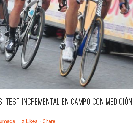
S: TEST INCREMENTAL EN CAMPO CON MEDICIÓN
humada
2
Likes
Share