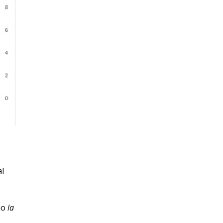
al
ómo
la