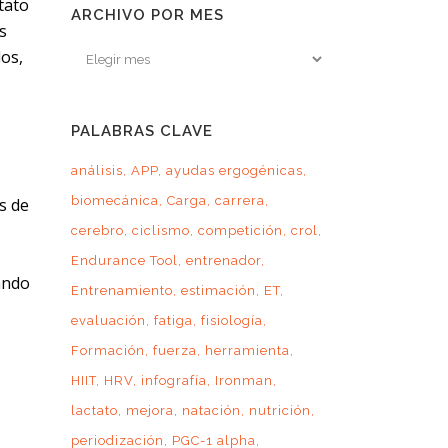
tato
ARCHIVO POR MES
s
Archivo
dos,
por
mes
PALABRAS CLAVE
análisis
APP
ayudas ergogénicas
biomecánica
Carga
carrera
s de
cerebro
ciclismo
competición
crol
Endurance Tool
entrenador
ando
Entrenamiento
estimación
ET
evaluación
fatiga
fisiología
Formación
fuerza
herramienta
HIIT
HRV
infografía
Ironman
lactato
mejora
natación
nutrición
periodización
PGC-1 alpha