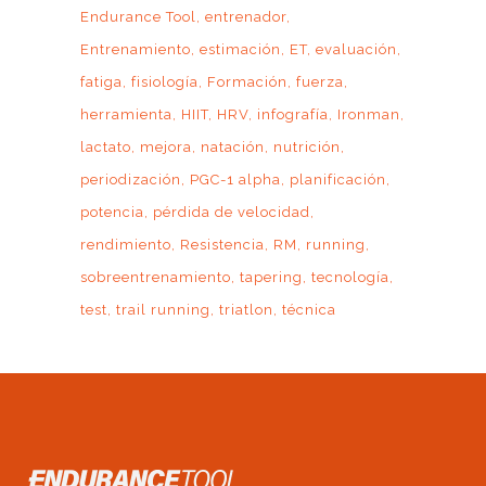
Endurance Tool
entrenador
Entrenamiento
estimación
ET
evaluación
fatiga
fisiología
Formación
fuerza
herramienta
HIIT
HRV
infografía
Ironman
lactato
mejora
natación
nutrición
periodización
PGC-1 alpha
planificación
potencia
pérdida de velocidad
rendimiento
Resistencia
RM
running
sobreentrenamiento
tapering
tecnología
test
trail running
triatlon
técnica