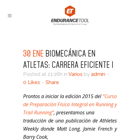
30 ENE
BIOMECÁNICA EN
ATLETAS: CARRERA EFICIENTE I
Posted at 21:26h
in
Varios
by
admin
0
Likes
Share
Prontos a iniciar la edición 2015 del
“Curso
de Preparación Física Integral en Running y
Trail Running”
, presentamos una
traducción de una publicación de Athletes
Weekly donde Matt Long, Jamie French y
Barry Cook,