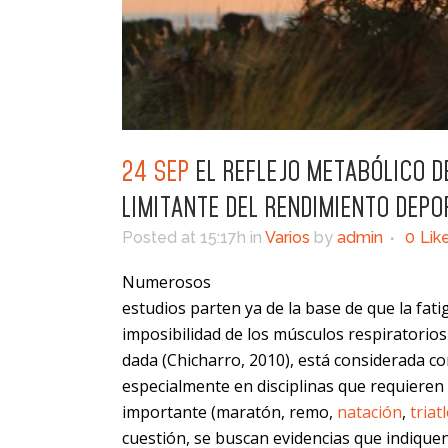
24 SEP
EL REFLEJO METABÓLICO D
LIMITANTE DEL RENDIMIENTO DEPO
Posted at 15:17h
in
Varios
by
admin
0
Lik
Numerosos
estudios parten ya de la base de que la fatig
imposibilidad de los músculos respiratorio
dada (Chicharro, 2010), está considerada co
especialmente en disciplinas que requieren
importante (maratón, remo,
natación
,
triat
cuestión, se buscan evidencias que indique