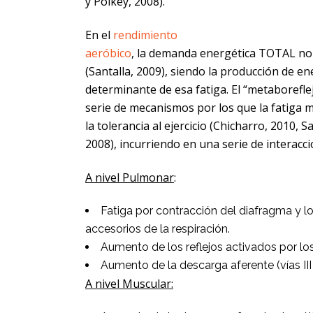
y Polkey, 2008).
En el
rendimiento
aeróbico
, la demanda energética TOTAL no 
(Santalla, 2009), siendo la producción de en
determinante de esa fatiga. El “metaborefle
serie de mecanismos por los que la fatiga m
la tolerancia al ejercicio (Chicharro, 2010, 
2008), incurriendo en una serie de interacci
A nivel Pulmonar
:
Fatiga por contracción del diafragma y 
accesorios de la respiración.
Aumento de los reflejos activados por lo
Aumento de la descarga aferente (vías III 
A nivel Muscular: