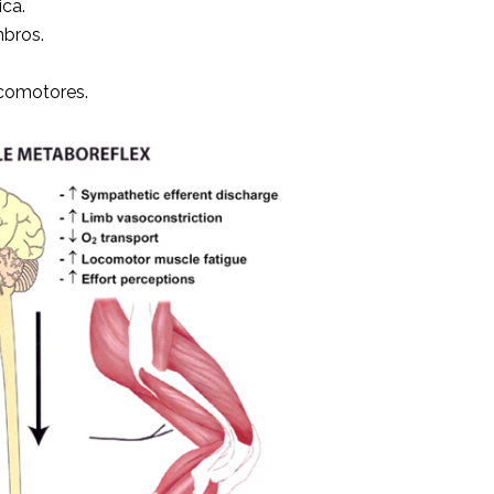
ca.
bros.
ocomotores.