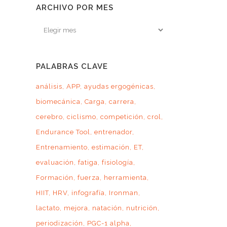
ARCHIVO POR MES
Archivo
por
mes
PALABRAS CLAVE
análisis
APP
ayudas ergogénicas
biomecánica
Carga
carrera
cerebro
ciclismo
competición
crol
Endurance Tool
entrenador
Entrenamiento
estimación
ET
evaluación
fatiga
fisiología
Formación
fuerza
herramienta
HIIT
HRV
infografía
Ironman
lactato
mejora
natación
nutrición
periodización
PGC-1 alpha