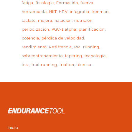
fatiga
fisiología
Formación
fuerza
herramienta
HIIT
HRV
infografía
Ironman
lactato
mejora
natación
nutrición
periodización
PGC-1 alpha
planificación
potencia
pérdida de velocidad
rendimiento
Resistencia
RM
running
sobreentrenamiento
tapering
tecnología
test
trail running
triatlon
técnica
Inicio