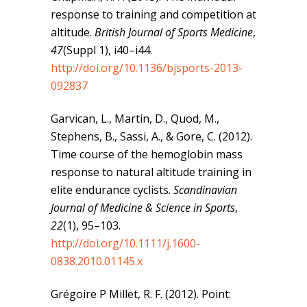
response to training and competition at
altitude.
British Journal of Sports Medicine
,
47
(Suppl 1), i40–i44.
http://doi.org/10.1136/bjsports-2013-
092837
Garvican, L., Martin, D., Quod, M.,
Stephens, B., Sassi, A., & Gore, C. (2012).
Time course of the hemoglobin mass
response to natural altitude training in
elite endurance cyclists.
Scandinavian
Journal of Medicine & Science in Sports
,
22
(1), 95–103.
http://doi.org/10.1111/j.1600-
0838.2010.01145.x
Grégoire P Millet, R. F. (2012). Point: