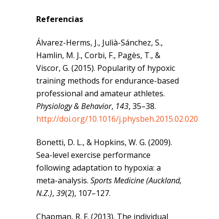
Referencias
Álvarez-Herms, J., Julià-Sánchez, S.,
Hamlin, M. J., Corbi, F., Pagès, T., &
Viscor, G. (2015). Popularity of hypoxic
training methods for endurance-based
professional and amateur athletes.
Physiology & Behavior
,
143
, 35–38.
http://doi.org/10.1016/j.physbeh.2015.02.020
Bonetti, D. L., & Hopkins, W. G. (2009).
Sea-level exercise performance
following adaptation to hypoxia: a
meta-analysis.
Sports Medicine (Auckland,
N.Z.)
,
39
(2), 107–127.
Chapman, R. F. (2013). The individual