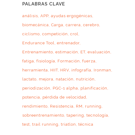
PALABRAS CLAVE
análisis
APP
ayudas ergogénicas
biomecánica
Carga
carrera
cerebro
ciclismo
competición
crol
Endurance Tool
entrenador
Entrenamiento
estimación
ET
evaluación
fatiga
fisiología
Formación
fuerza
herramienta
HIIT
HRV
infografía
Ironman
lactato
mejora
natación
nutrición
periodización
PGC-1 alpha
planificación
potencia
pérdida de velocidad
rendimiento
Resistencia
RM
running
sobreentrenamiento
tapering
tecnología
test
trail running
triatlon
técnica