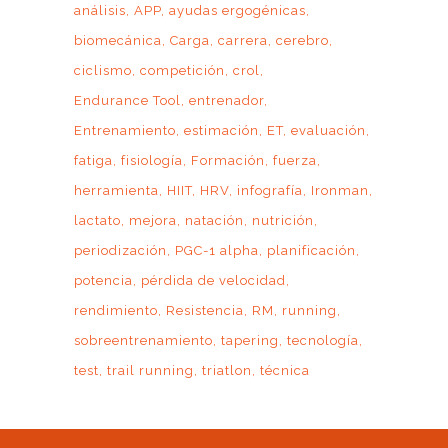
análisis
APP
ayudas ergogénicas
biomecánica
Carga
carrera
cerebro
ciclismo
competición
crol
Endurance Tool
entrenador
Entrenamiento
estimación
ET
evaluación
fatiga
fisiología
Formación
fuerza
herramienta
HIIT
HRV
infografía
Ironman
lactato
mejora
natación
nutrición
periodización
PGC-1 alpha
planificación
potencia
pérdida de velocidad
rendimiento
Resistencia
RM
running
sobreentrenamiento
tapering
tecnología
test
trail running
triatlon
técnica