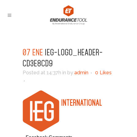
07 ENE
IEG-LOGO_HEADER-
CD3E8CD9
Posted at 14:37h
in
by
admin
0
Likes