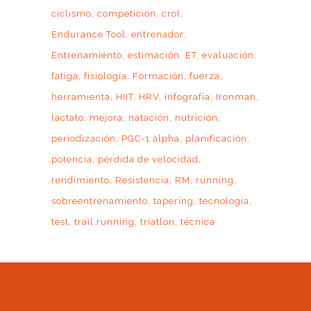
ciclismo
competición
crol
Endurance Tool
entrenador
Entrenamiento
estimación
ET
evaluación
fatiga
fisiología
Formación
fuerza
herramienta
HIIT
HRV
infografía
Ironman
lactato
mejora
natación
nutrición
periodización
PGC-1 alpha
planificación
potencia
pérdida de velocidad
rendimiento
Resistencia
RM
running
sobreentrenamiento
tapering
tecnología
test
trail running
triatlon
técnica