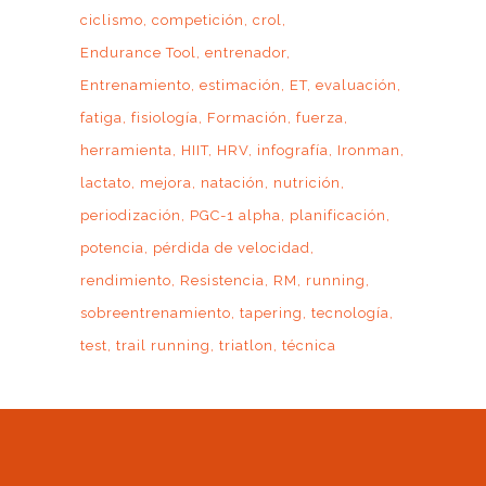
ciclismo
competición
crol
Endurance Tool
entrenador
Entrenamiento
estimación
ET
evaluación
fatiga
fisiología
Formación
fuerza
herramienta
HIIT
HRV
infografía
Ironman
lactato
mejora
natación
nutrición
periodización
PGC-1 alpha
planificación
potencia
pérdida de velocidad
rendimiento
Resistencia
RM
running
sobreentrenamiento
tapering
tecnología
test
trail running
triatlon
técnica