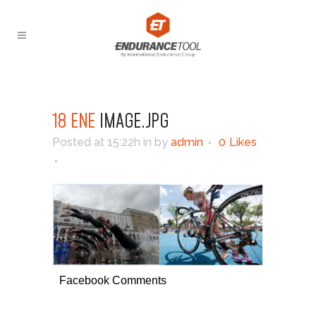
18 ENE
IMAGE.JPG
Posted at 15:22h
in
by
admin
0
Likes
Facebook Comments