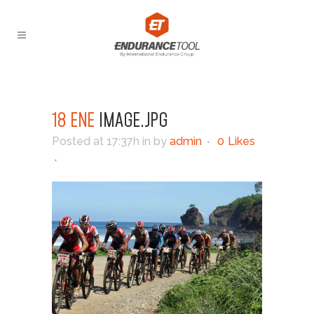
18 ENE
IMAGE.JPG
Posted at 17:37h
in
by
admin
0
Likes