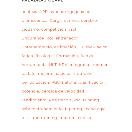
PALABRAS CLAVE
análisis
APP
ayudas ergogénicas
biomecánica
Carga
carrera
cerebro
ciclismo
competición
crol
Endurance Tool
entrenador
Entrenamiento
estimación
ET
evaluación
fatiga
fisiología
Formación
fuerza
herramienta
HIIT
HRV
infografía
Ironman
lactato
mejora
natación
nutrición
periodización
PGC-1 alpha
planificación
potencia
pérdida de velocidad
rendimiento
Resistencia
RM
running
sobreentrenamiento
tapering
tecnología
test
trail running
triatlon
técnica