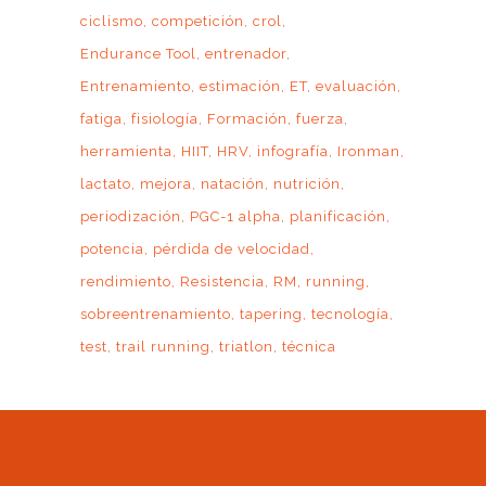
ciclismo
competición
crol
Endurance Tool
entrenador
Entrenamiento
estimación
ET
evaluación
fatiga
fisiología
Formación
fuerza
herramienta
HIIT
HRV
infografía
Ironman
lactato
mejora
natación
nutrición
periodización
PGC-1 alpha
planificación
potencia
pérdida de velocidad
rendimiento
Resistencia
RM
running
sobreentrenamiento
tapering
tecnología
test
trail running
triatlon
técnica