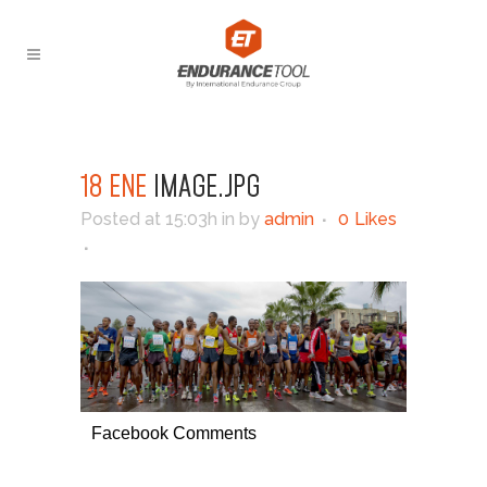
18 ENE
IMAGE.JPG
Posted at 15:03h
in
by
admin
0
Likes
Facebook Comments