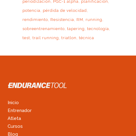
periodización
PGC-1 alpha
planificación
potencia
pérdida de velocidad
rendimiento
Resistencia
RM
running
sobreentrenamiento
tapering
tecnología
test
trail running
triatlon
técnica
Inicio
Entrenador
Atleta
Cursos
Blog