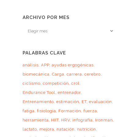
ARCHIVO POR MES
Archivo
por
mes
PALABRAS CLAVE
análisis
APP
ayudas ergogénicas
biomecánica
Carga
carrera
cerebro
ciclismo
competición
crol
Endurance Tool
entrenador
Entrenamiento
estimación
ET
evaluación
fatiga
fisiología
Formación
fuerza
herramienta
HIIT
HRV
infografía
Ironman
lactato
mejora
natación
nutrición