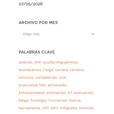
07/05/2026
ARCHIVO POR MES
Archivo
por
mes
PALABRAS CLAVE
análisis
APP
ayudas ergogénicas
biomecánica
Carga
carrera
cerebro
ciclismo
competición
crol
Endurance Tool
entrenador
Entrenamiento
estimación
ET
evaluación
fatiga
fisiología
Formación
fuerza
herramienta
HIIT
HRV
infografía
Ironman