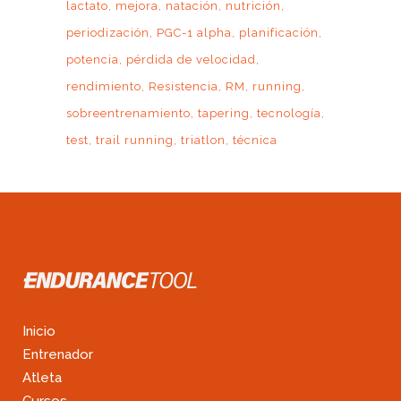
lactato
mejora
natación
nutrición
periodización
PGC-1 alpha
planificación
potencia
pérdida de velocidad
rendimiento
Resistencia
RM
running
sobreentrenamiento
tapering
tecnología
test
trail running
triatlon
técnica
Inicio
Entrenador
Atleta