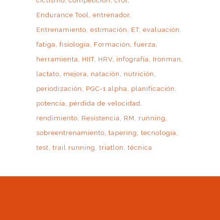
ciclismo
competición
crol
Endurance Tool
entrenador
Entrenamiento
estimación
ET
evaluación
fatiga
fisiología
Formación
fuerza
herramienta
HIIT
HRV
infografía
Ironman
lactato
mejora
natación
nutrición
periodización
PGC-1 alpha
planificación
potencia
pérdida de velocidad
rendimiento
Resistencia
RM
running
sobreentrenamiento
tapering
tecnología
test
trail running
triatlon
técnica