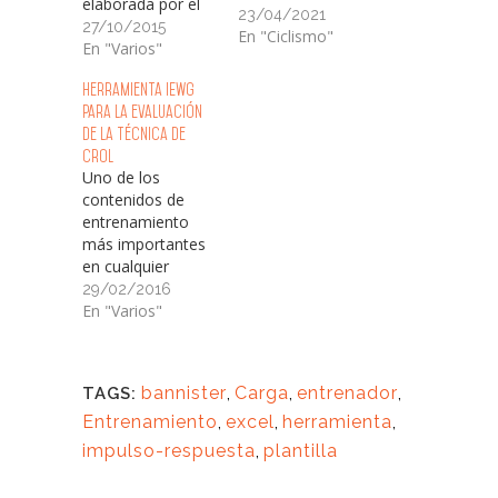
elaborada por el
23/04/2021
equipo del IEWG,
27/10/2015
En "Ciclismo"
y que sin embargo
En "Varios"
puede ser de gran
Herramienta IEWG
utilidad para la
para la evaluación
evaluación y el
de la técnica de
control del
Crol
rendimiento de
Uno de los
ciclistas y
contenidos de
triatletas.
entrenamiento
Hablamos de un
más importantes
sencillo archivo
en cualquier
Excel (.xls) en el
disciplina de la
29/02/2016
que el entrenador
natación es el
En "Varios"
será capaz de…
entrenamiento de
la técnica. Eso
está fuera de toda
bannister
,
Carga
,
entrenador
,
TAGS:
duda. Sin
embargo, los
Entrenamiento
,
excel
,
herramienta
,
entrenadores de
impulso-respuesta
,
plantilla
campo muchas
veces se