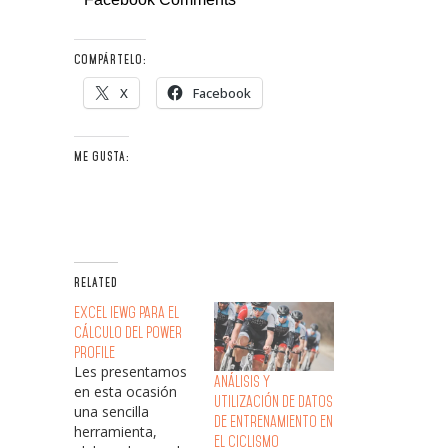
COMPÁRTELO:
X
Facebook
ME GUSTA:
RELATED
Excel IEWG para el
cálculo del Power
Profile
Les presentamos
Análisis y
en esta ocasión
Utilización de Datos
una sencilla
de Entrenamiento en
herramienta,
el Ciclismo