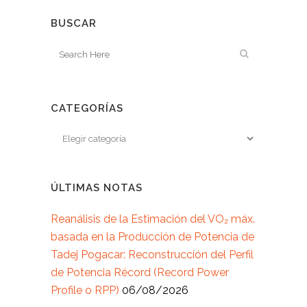
encuentran con la
duda de cómo
BUSCAR
cuantificar la
mejora de una
habilidad técnica.
Las soluciones…
CATEGORÍAS
ÚLTIMAS NOTAS
Reanálisis de la Estimación del VO₂ máx.
basada en la Producción de Potencia de
Tadej Pogacar: Reconstrucción del Perfil
de Potencia Récord (Record Power
Profile o RPP)
06/08/2026