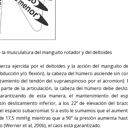
 la musculatura del manguito rotador y del deltoides
erza ejercida por el deltoides y la acción del manguito d
bducción y/o flexión), la cabeza del húmero asciende sin co
zamiento del tendón del supraespinoso por el acromion). 
arte de la articulación, la cabeza del húmero debe desliz
 garantizando de esta manera, el mantenimiento del esp
n deslizamiento inferior, a los 22º de elevación del braz
el espacio subacromial. Si a esto le sumamos que el aumen
s de 17,5 mmHg mientras que a 90º la presión aumenta hast
(Werner et al, 2006), el caos está garantizado.