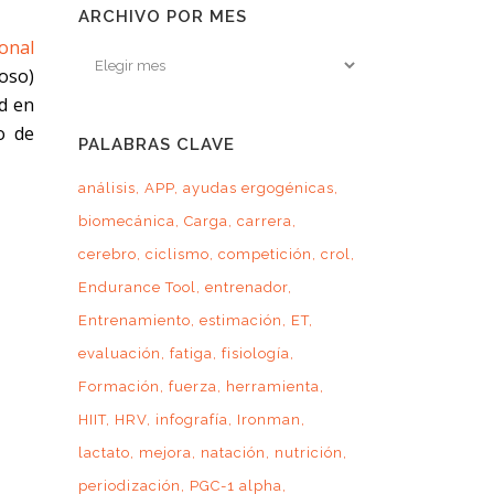
ARCHIVO POR MES
ional
Archivo
oso)
por
ad en
mes
to de
PALABRAS CLAVE
análisis
APP
ayudas ergogénicas
biomecánica
Carga
carrera
cerebro
ciclismo
competición
crol
Endurance Tool
entrenador
Entrenamiento
estimación
ET
evaluación
fatiga
fisiología
Formación
fuerza
herramienta
HIIT
HRV
infografía
Ironman
lactato
mejora
natación
nutrición
periodización
PGC-1 alpha