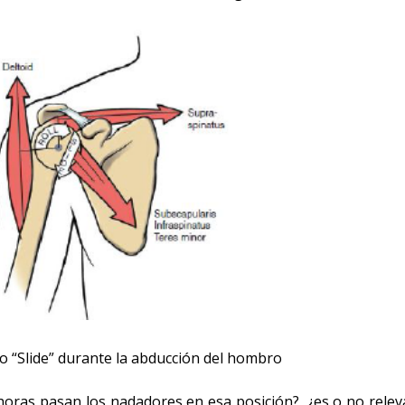
 “Slide” durante la abducción del hombro
horas pasan los nadadores en esa posición?, ¿es o no rele