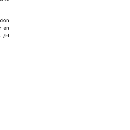
ción
r en
 ¿El