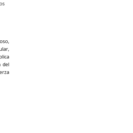
los
oso,
lar,
lica
a del
erza