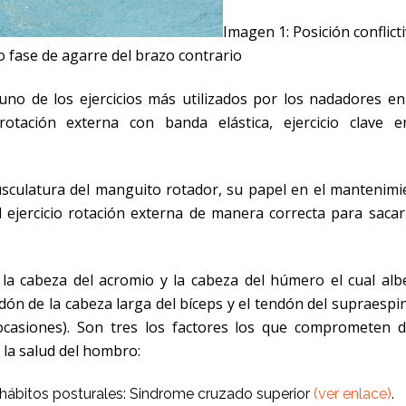
Imagen 1: Posición conflicti
o fase de agarre del brazo contrario
uno de los ejercicios más utilizados por los nadadores en
rotación externa con banda elástica, ejercicio clave e
musculatura del manguito rotador, su papel en el mantenimi
 ejercicio rotación externa de manera correcta para sacar
la cabeza del acromio y la cabeza del húmero el cual alb
ndón de la cabeza larga del bíceps y el tendón del supraesp
ocasiones). Son tres los factores los que comprometen d
 la salud del hombro:
 hábitos posturales: Sindrome cruzado superior
(ver enlace)
.