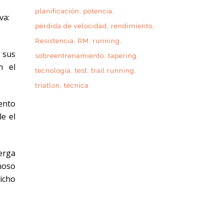
planificación
potencia
va:
pérdida de velocidad
rendimiento
Resistencia
RM
running
 sus
sobreentrenamiento
tapering
n el
tecnología
test
trail running
triatlon
técnica
ento
le el
erga
inoso
icho