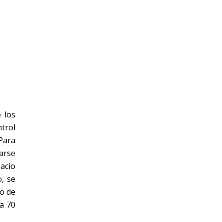
e los
ntrol
Para
arse
acio
o, se
to de
a 70