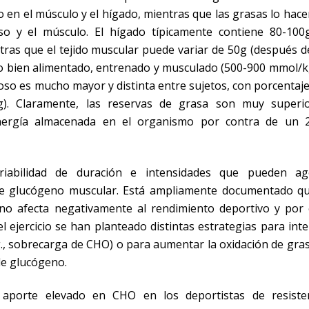
n el músculo y el hígado, mientras que las grasas lo hace
oso y el músculo. El hígado típicamente contiene 80-100
ras que el tejido muscular puede variar de 50g (después d
duo bien alimentado, entrenado y musculado (500-900 mmol/k
poso es mucho mayor y distinta entre sujetos, con porcentaj
). Claramente, las reservas de grasa son muy superio
nergía almacenada en el organismo por contra de un 
iabilidad de duración e intensidades que pueden ag
de glucógeno muscular. Está ampliamente documentado qu
no afecta negativamente al rendimiento deportivo y por 
ejercicio se han planteado distintas estrategias para int
g., sobrecarga de CHO) o para aumentar la oxidación de gra
de glucógeno.
 aporte elevado en CHO en los deportistas de resisten