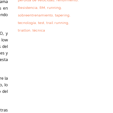
pérdida de velocidad
rendimiento
rama
s en
Resistencia
RM
running
endo
sobreentrenamiento
tapering
tecnología
test
trail running
triatlon
técnica
O, y
p low
s del
es y
 esta
re la
o, lo
o del
tras