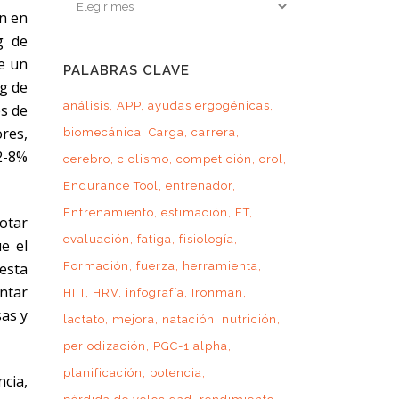
Archivo
n en
por
g de
mes
e un
PALABRAS CLAVE
g de
análisis
APP
ayudas ergogénicas
es de
res,
biomecánica
Carga
carrera
2-8%
cerebro
ciclismo
competición
crol
Endurance Tool
entrenador
Entrenamiento
estimación
ET
otar
evaluación
fatiga
fisiología
e el
esta
Formación
fuerza
herramienta
entar
HIIT
HRV
infografía
Ironman
sas y
lactato
mejora
natación
nutrición
periodización
PGC-1 alpha
planificación
potencia
cia,