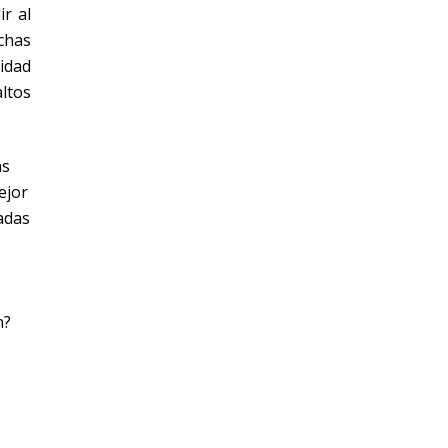
r al
chas
idad
altos
as
ejor
radas
n?