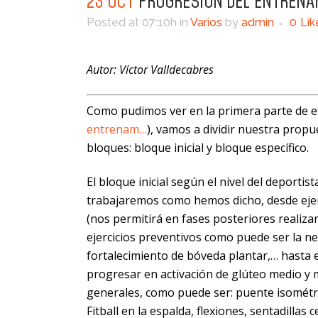
23 OCT
PROGRESIÓN DEL ENTRENAM
Posted at 07:10h
in
Varios
by
admin
0
Lik
Autor: Víctor Valldecabres
Como pudimos ver en la primera parte de e
entrenam…
), vamos a dividir nuestra prop
bloques: bloque inicial y bloque específico.
El bloque inicial según el nivel del deport
trabajaremos como hemos dicho, desde ejerc
(nos permitirá en fases posteriores realiz
ejercicios preventivos como puede ser la nec
fortalecimiento de bóveda plantar,… hasta ej
progresar en activación de glúteo medio y m
generales, como puede ser: puente isométric
Fitball en la espalda, flexiones, sentadilla