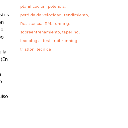
planificación
potencia
stos
pérdida de velocidad
rendimiento
en
Resistencia
RM
running
do
sobreentrenamiento
tapering
so
tecnología
test
trail running
triatlon
técnica
a la
 (En
n
o
ulso