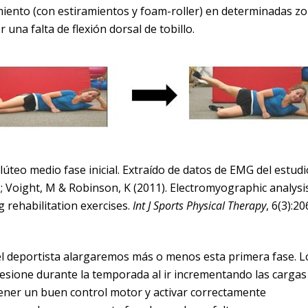
iento (con estiramientos y foam-roller) en determinadas z
na falta de flexión dorsal de tobillo.
úteo medio fase inicial. Extraído de datos de EMG del estudi
 L; Voight, M & Robinson, K (2011). Electromyographic analysi
rehabilitation exercises.
Int J Sports Physical Therapy
, 6(3):20
l deportista alargaremos más o menos esta primera fase. L
lesione durante la temporada al ir incrementando las cargas
tener un buen control motor y activar correctamente