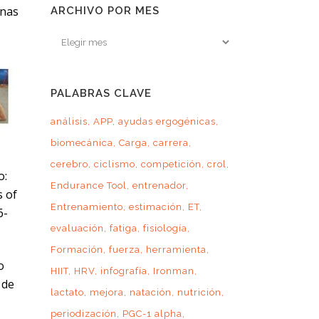
onas
ARCHIVO POR MES
Archivo
por
mes
PALABRAS CLAVE
análisis
APP
ayudas ergogénicas
biomecánica
Carga
carrera
cerebro
ciclismo
competición
crol
o:
Endurance Tool
entrenador
s of
Entrenamiento
estimación
ET
6-
evaluación
fatiga
fisiología
Formación
fuerza
herramienta
o
HIIT
HRV
infografía
Ironman
 de
lactato
mejora
natación
nutrición
periodización
PGC-1 alpha