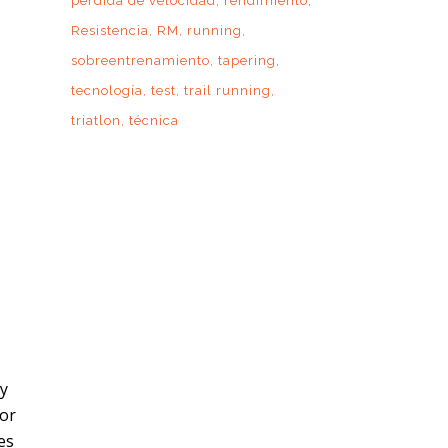
pérdida de velocidad
rendimiento
Resistencia
RM
running
sobreentrenamiento
tapering
tecnología
test
trail running
triatlon
técnica
 y
Por
es