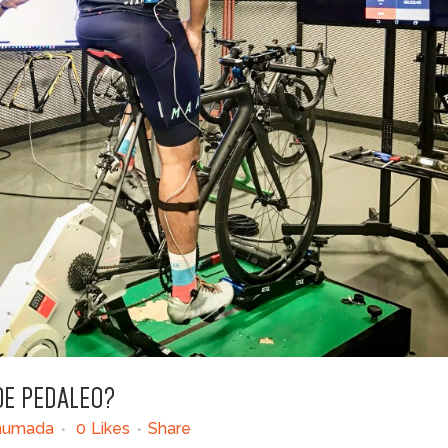
DE PEDALEO?
humada
0
Likes
Share