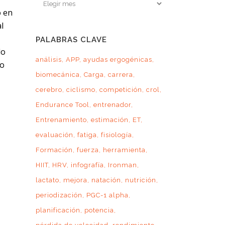
Archivo
o en
por
l
mes
PALABRAS CLAVE
do
análisis
APP
ayudas ergogénicas
 o
biomecánica
Carga
carrera
cerebro
ciclismo
competición
crol
Endurance Tool
entrenador
Entrenamiento
estimación
ET
evaluación
fatiga
fisiología
Formación
fuerza
herramienta
HIIT
HRV
infografía
Ironman
lactato
mejora
natación
nutrición
periodización
PGC-1 alpha
planificación
potencia