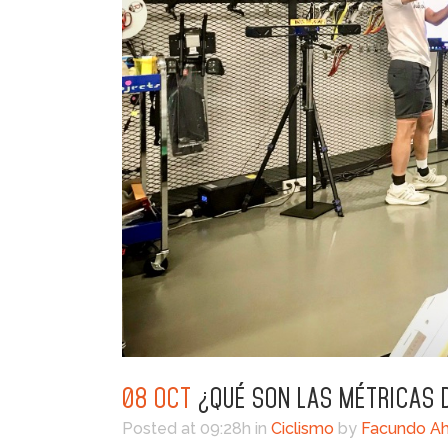
08 OCT
¿QUÉ SON LAS MÉTRICAS 
Posted at 09:28h
in
Ciclismo
by
Facundo A