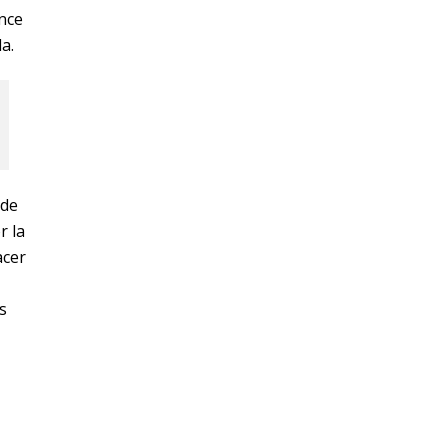
ance
a.
 de
r la
acer
s