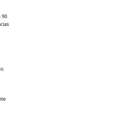
s 90
ncias
o.
nte