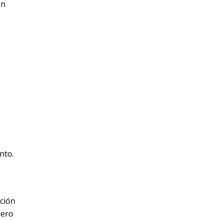
un
nto.
ación
mero