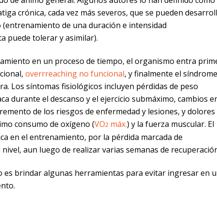
atiga crónica, cada vez más severos, que se pueden desarrol
 (entrenamiento de una duración e intensidad
a puede tolerar y asimilar).
enamiento en un proceso de tiempo, el organismo entra prim
cional,
overrreaching no funcional
, y finalmente el síndrom
a. Los síntomas fisiológicos incluyen pérdidas de peso
aca durante el descanso y el ejercicio submáximo, cambios en
remento de los riesgos de enfermedad y lesiones, y dolores
ximo consumo de oxígeno (
VO
máx.
) y la fuerza muscular. El
2
ica en el entrenamiento, por la pérdida marcada de
l nivel, aun luego de realizar varias semanas de recuperación
ulo es brindar algunas herramientas para evitar ingresar en 
nto.