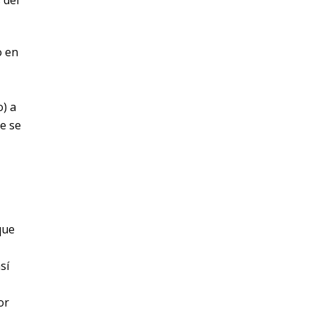
o en
o) a
e se
que
sí
or