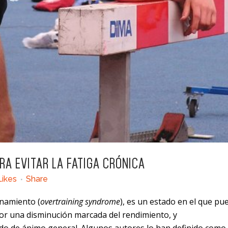
A EVITAR LA FATIGA CRÓNICA
Likes
Share
enamiento (
overtraining syndrome
), es un estado en el que pu
por una disminución marcada del rendimiento, y
tado de ánimo general. Algunos autores lo han definido como 