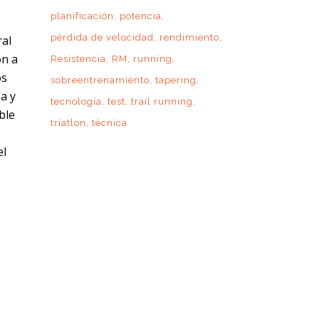
planificación
potencia
pérdida de velocidad
rendimiento
ral
ón a
Resistencia
RM
running
os
sobreentrenamiento
tapering
a y
tecnología
test
trail running
ble
triatlon
técnica
el