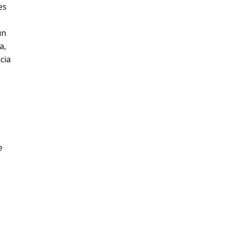
es
un
a,
cia
e