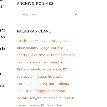
ARCHIVO POR MES
lar
Archivo
por
mes
ero
PALABRAS CLAVE
e de
análisis
APP
ayudas ergogénicas
 la
biomecánica
Carga
carrera
cerebro
ciclismo
competición
crol
Endurance Tool
entrenador
Entrenamiento
estimación
ET
.
evaluación
fatiga
fisiología
Formación
fuerza
herramienta
una
HIIT
HRV
infografía
Ironman
lactato
mejora
natación
nutrición
periodización
PGC-1 alpha