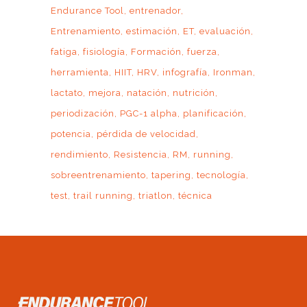
Endurance Tool
entrenador
Entrenamiento
estimación
ET
evaluación
fatiga
fisiología
Formación
fuerza
herramienta
HIIT
HRV
infografía
Ironman
lactato
mejora
natación
nutrición
periodización
PGC-1 alpha
planificación
potencia
pérdida de velocidad
rendimiento
Resistencia
RM
running
sobreentrenamiento
tapering
tecnología
test
trail running
triatlon
técnica