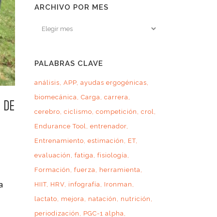
ARCHIVO POR MES
Archivo
por
mes
PALABRAS CLAVE
análisis
APP
ayudas ergogénicas
biomecánica
Carga
carrera
 DE
cerebro
ciclismo
competición
crol
Endurance Tool
entrenador
Entrenamiento
estimación
ET
evaluación
fatiga
fisiología
Formación
fuerza
herramienta
a
HIIT
HRV
infografía
Ironman
lactato
mejora
natación
nutrición
periodización
PGC-1 alpha