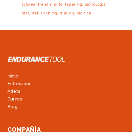
sobreentrenamiento
tapering
tecnología
test
trail running
triatlon
técnica
Inicio
Entrenador
Atleta
Cursos
Blog
COMPAÑÍA