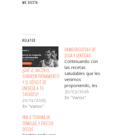
ME GUSTA:
RELATED
Hamburguesas de
Soja y Lentejas
Continuando con
las recetas
¿Qué le Hacen el
saludables que les
Sobreentrenamiento
venimos
y el Déficit de
proponiendo, les
Energía a tu
acercamos en
30/03/2016
Tiroides?
esta ocasión una
En "Varios"
20/11/2025
receta sencilla
En "Varios"
pero muy
nutritiva. Esta
Pan o Terrina de
Hamburguesa
semillas y Frutos
vegetariana, es
secos
muy nutritiva,