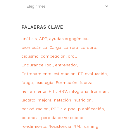
Archivo
por
mes
PALABRAS CLAVE
análisis
APP
ayudas ergogénicas
biomecánica
Carga
carrera
cerebro
ciclismo
competición
crol
Endurance Tool
entrenador
Entrenamiento
estimación
ET
evaluación
fatiga
fisiología
Formación
fuerza
herramienta
HIIT
HRV
infografía
Ironman
lactato
mejora
natación
nutrición
periodización
PGC-1 alpha
planificación
potencia
pérdida de velocidad
rendimiento
Resistencia
RM
running