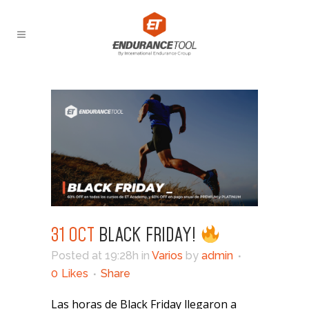
31 OCT
BLACK FRIDAY!
Posted at 19:28h
in
Varios
by
admin
0
Likes
Share
Las horas de Black Friday llegaron a