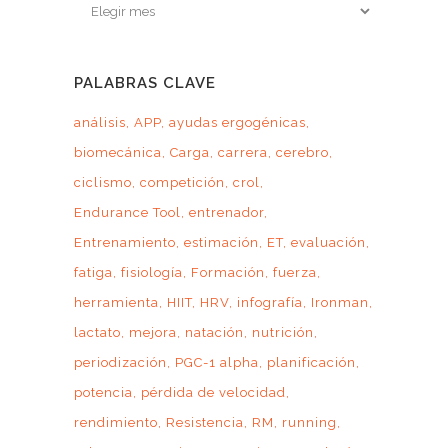
Archivo
por
mes
PALABRAS CLAVE
análisis
APP
ayudas ergogénicas
biomecánica
Carga
carrera
cerebro
ciclismo
competición
crol
Endurance Tool
entrenador
Entrenamiento
estimación
ET
evaluación
fatiga
fisiología
Formación
fuerza
herramienta
HIIT
HRV
infografía
Ironman
lactato
mejora
natación
nutrición
periodización
PGC-1 alpha
planificación
potencia
pérdida de velocidad
rendimiento
Resistencia
RM
running