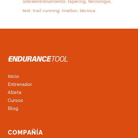
sobreentrenamiento
tapering
tecnología
test
trail running
triatlon
técnica
Inicio
Entrenador
Atleta
Cursos
Blog
COMPAÑÍA