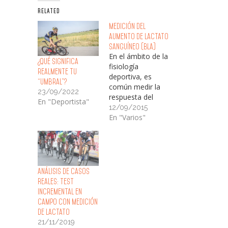
RELATED
Medición del
aumento de lactato
sanguíneo (BLa)
En el ámbito de la
¿Qué significa
fisiología
realmente tu
deportiva, es
“Umbral”?
común medir la
23/09/2022
respuesta del
En "Deportista"
lactato sanguíneo
12/09/2015
de un atleta (BLa)
En "Varios"
frente al ejercicio.
Los analizadores
pequeños,
portátiles que
miden el lactato
Análisis de Casos
en sangre capilar
Reales: Test
obtenida a partir
Incremental en
de la yema de los
Campo con Medición
dedos o del lóbulo
de Lactato
de la oreja son
21/11/2019