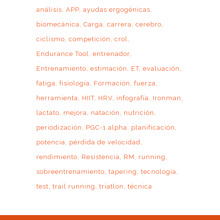
análisis
APP
ayudas ergogénicas
biomecánica
Carga
carrera
cerebro
ciclismo
competición
crol
Endurance Tool
entrenador
Entrenamiento
estimación
ET
evaluación
fatiga
fisiología
Formación
fuerza
herramienta
HIIT
HRV
infografía
Ironman
lactato
mejora
natación
nutrición
periodización
PGC-1 alpha
planificación
potencia
pérdida de velocidad
rendimiento
Resistencia
RM
running
sobreentrenamiento
tapering
tecnología
test
trail running
triatlon
técnica