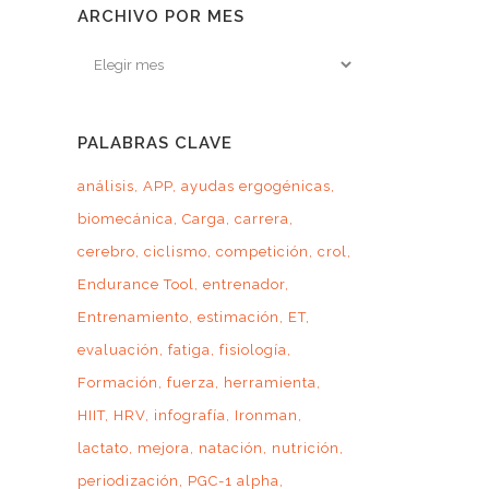
ARCHIVO POR MES
Archivo
por
mes
PALABRAS CLAVE
análisis
APP
ayudas ergogénicas
biomecánica
Carga
carrera
cerebro
ciclismo
competición
crol
Endurance Tool
entrenador
Entrenamiento
estimación
ET
evaluación
fatiga
fisiología
Formación
fuerza
herramienta
HIIT
HRV
infografía
Ironman
lactato
mejora
natación
nutrición
periodización
PGC-1 alpha