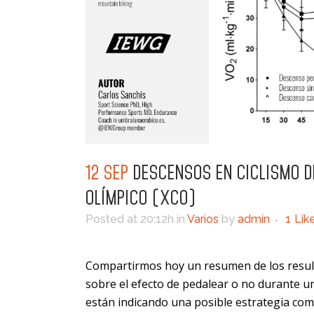
12 SEP
DESCENSOS EN CICLISMO 
OLÍMPICO (XCO)
Posted at 20:12h
in
Varios
by
admin
1
Lik
Compartirmos hoy un resumen de los resultad
sobre el efecto de pedalear o no durante u
están indicando una posible estrategia comp