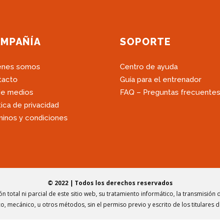
MPAÑÍA
SOPORTE
énes somos
Centro de ayuda
tacto
Guía para el entrenador
de medios
FAQ – Preguntas frecuente
tica de privacidad
inos y condiciones
© 2022 | Todos los derechos reservados
n total ni parcial de este sitio web, su tratamiento informático, la transmisión
o, mecánico, u otros métodos, sin el permiso previo y escrito de los titulares 