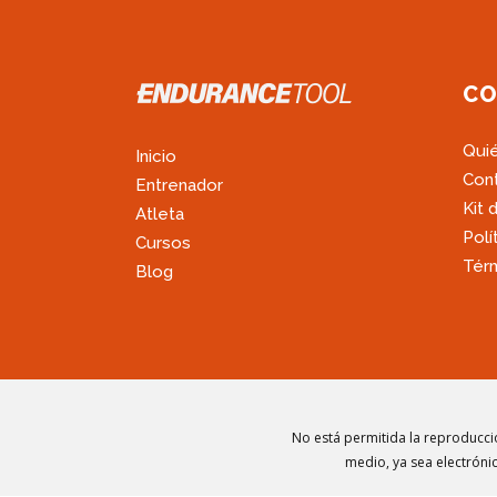
CO
Qui
Inicio
Con
Entrenador
Kit 
Atleta
Polí
Cursos
Térm
Blog
No está permitida la reproducció
medio, ya sea electrónic