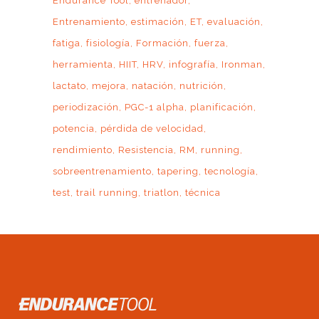
Endurance Tool
entrenador
Entrenamiento
estimación
ET
evaluación
fatiga
fisiología
Formación
fuerza
herramienta
HIIT
HRV
infografía
Ironman
lactato
mejora
natación
nutrición
periodización
PGC-1 alpha
planificación
potencia
pérdida de velocidad
rendimiento
Resistencia
RM
running
sobreentrenamiento
tapering
tecnología
test
trail running
triatlon
técnica