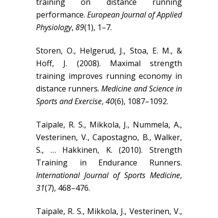
training on distance running
performance.
European Journal of Applied
Physiology
,
89
(1), 1–7.
Storen, O., Helgerud, J., Stoa, E. M., &
Hoff, J. (2008). Maximal strength
training improves running economy in
distance runners.
Medicine and Science in
Sports and Exercise
,
40
(6), 1087–1092.
Taipale, R. S., Mikkola, J., Nummela, A.,
Vesterinen, V., Capostagno, B., Walker,
S., … Hakkinen, K. (2010). Strength
Training in Endurance Runners.
International Journal of Sports Medicine
,
31
(7), 468–476.
Taipale, R. S., Mikkola, J., Vesterinen, V.,