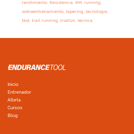
rendimiento
Resistencia
RM
running
sobreentrenamiento
tapering
tecnología
test
trail running
triatlon
técnica
Inicio
Entrenador
Atleta
Cursos
Blog