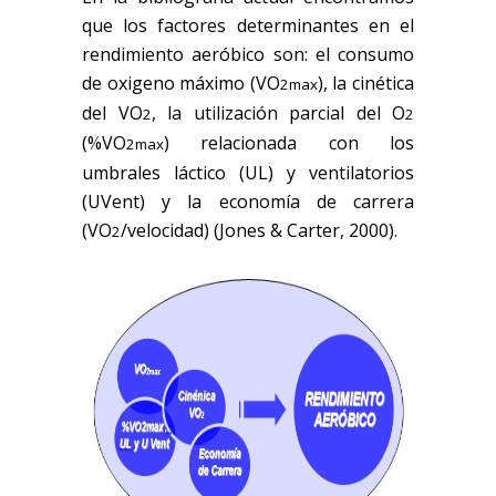
que los factores determinantes en el
rendimiento aeróbico son: el consumo
de oxigeno máximo (VO
), la cinética
2max
del VO
, la utilización parcial del O
2
2
(%VO
) relacionada con los
2max
umbrales láctico (UL) y ventilatorios
(UVent) y la economía de carrera
(VO
/velocidad) (Jones & Carter, 2000).
2