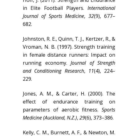
Hoff, J. (2011). Strength and Endurance
in Elite Football Players.
International
Journal of Sports Medicine
,
32
(9), 677–
682.
Johnston, R. E., Quinn, T. J., Kertzer, R., &
Vroman, N. B. (1997). Strength training
in female distance runners: Impact on
running economy.
Journal of Strength
and Conditioning Research
,
11
(4), 224–
229.
Jones, A. M., & Carter, H. (2000). The
effect of endurance training on
parameters of aerobic fitness.
Sports
Medicine (Auckland, N.Z.)
,
29
(6), 373–386.
Kelly, C. M., Burnett, A. F., & Newton, M.