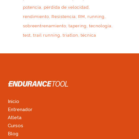
potencia
pérdida de velocidad
rendimiento
Resistencia
RM
running
sobreentrenamiento
tapering
tecnología
test
trail running
triatlon
técnica
Inicio
Entrenador
Atleta
Cursos
Blog