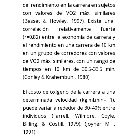
del rendimiento en la carrera
en
sujetos
con valores de VO
2
máx.
similares
(Basset & Howley, 1997)
. Existe una
correlación relativamente fuerte
(r=0.82) entre la economía de carrera y
el rendimiento en una carrera de 10 km
en un grupo de corredores con valores
de VO
2
máx.
similar
es
, con un rango de
tiempos
en
10 km de 30.5-33.5 min.
(Conley & Krahembuhl, 1980)
El costo de oxígeno de la carrera a una
determinada velocidad (
kg
.
ml
.
min
– 1),
puede variar alrededor de 30-40% entre
individuos
(Farrell, Wilmore, Coyle,
Billing, & Costill, 1979)
;
(Joyner M. ,
1991)