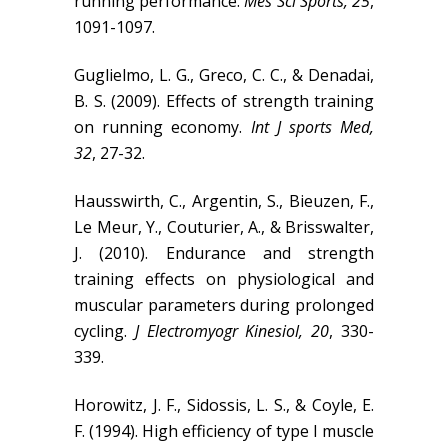
running performance.
Mes Sci Sports, 25
,
1091-1097.
Guglielmo, L. G., Greco, C. C., & Denadai,
B. S. (2009). Effects of strength training
on running economy.
Int J sports Med,
32
, 27-32.
Hausswirth, C., Argentin, S., Bieuzen, F.,
Le Meur, Y., Couturier, A., & Brisswalter,
J. (2010). Endurance and strength
training effects on physiological and
muscular parameters during prolonged
cycling.
J Electromyogr Kinesiol, 20
, 330-
339.
Horowitz, J. F., Sidossis, L. S., & Coyle, E.
F. (1994). High efficiency of type I muscle