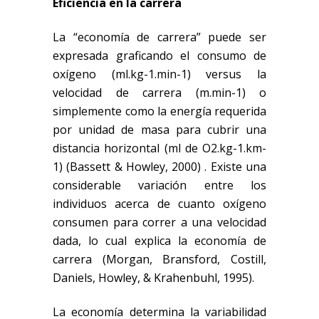
Eficiencia en la carrera
La
“economía de carrera”
puede ser
expresada
graficando el consumo de
oxígeno (ml.kg
-1
.min
-1
) versus la
velocidad de carrera (m.min
-1
) o
simplemente como la energía requerida
por unidad de masa para cubrir una
distancia horizontal (ml de O
2
.kg
-1
.km
-
1
)
(Bassett & Howley, 2000)
. Existe una
considerable variación entre los
individuos acerca de cuanto oxígeno
consumen para correr a una velocidad
dada, lo cual explica la economía de
carrera
(Morgan, Bransford, Costill,
Daniels, Howley, & Krahenbuhl, 1995)
.
La economía
determina
la variabilidad