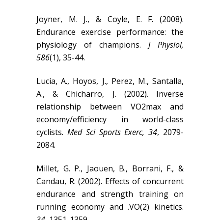
Joyner, M. J., & Coyle, E. F. (2008).
Endurance exercise performance: the
physiology of champions.
J Physiol,
586
(1), 35-44.
Lucia, A., Hoyos, J., Perez, M., Santalla,
A., & Chicharro, J. (2002). Inverse
relationship between VO2max and
economy/efficiency in world-class
cyclists.
Med Sci Sports Exerc, 34
, 2079-
2084.
Millet, G. P., Jaouen, B., Borrani, F., &
Candau, R. (2002). Effects of concurrent
endurance and strength training on
running economy and .VO(2) kinetics.
34
, 1351-1359.