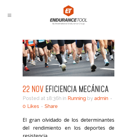
22 NOV
EFICIENCIA MECÁNICA
Posted at 18:36h
in
Running
by
admin
0
Likes
Share
El
gran olvidado de los determinantes
del rendimiento en los deportes de
r
esistencia