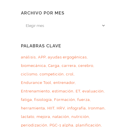
ARCHIVO POR MES
Archivo
por
mes
PALABRAS CLAVE
análisis
APP
ayudas ergogénicas
biomecánica
Carga
carrera
cerebro
ciclismo
competición
crol
Endurance Tool
entrenador
Entrenamiento
estimación
ET
evaluación
fatiga
fisiología
Formación
fuerza
herramienta
HIIT
HRV
infografía
Ironman
lactato
mejora
natación
nutrición
periodización
PGC-1 alpha
planificación