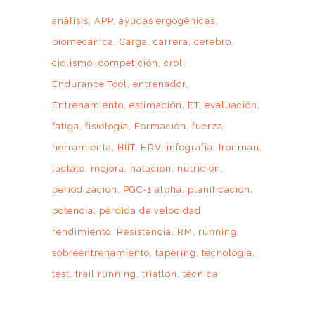
análisis
APP
ayudas ergogénicas
biomecánica
Carga
carrera
cerebro
ciclismo
competición
crol
Endurance Tool
entrenador
Entrenamiento
estimación
ET
evaluación
fatiga
fisiología
Formación
fuerza
herramienta
HIIT
HRV
infografía
Ironman
lactato
mejora
natación
nutrición
periodización
PGC-1 alpha
planificación
potencia
pérdida de velocidad
rendimiento
Resistencia
RM
running
sobreentrenamiento
tapering
tecnología
test
trail running
triatlon
técnica