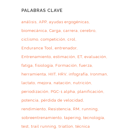
mes
PALABRAS CLAVE
análisis
APP
ayudas ergogénicas
biomecánica
Carga
carrera
cerebro
ciclismo
competición
crol
Endurance Tool
entrenador
Entrenamiento
estimación
ET
evaluación
fatiga
fisiología
Formación
fuerza
herramienta
HIIT
HRV
infografía
Ironman
lactato
mejora
natación
nutrición
periodización
PGC-1 alpha
planificación
potencia
pérdida de velocidad
rendimiento
Resistencia
RM
running
sobreentrenamiento
tapering
tecnología
test
trail running
triatlon
técnica