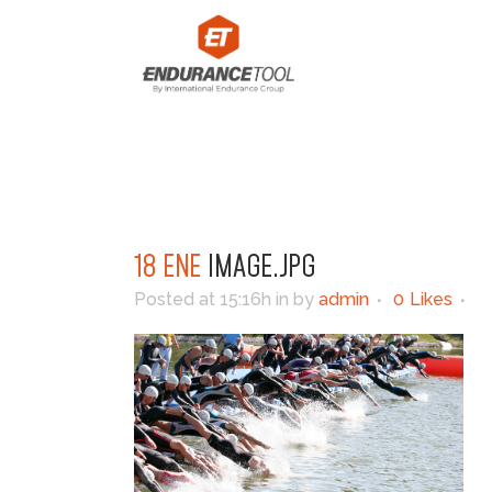
18 ENE
IMAGE.JPG
Posted at 15:16h
in
by
admin
0
Likes