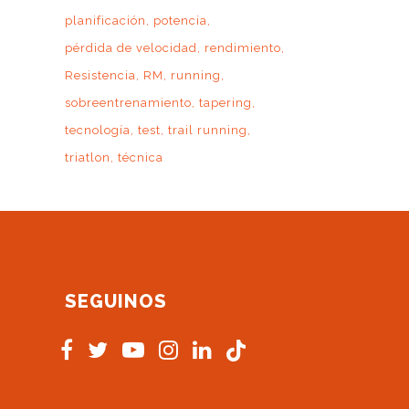
planificación
potencia
pérdida de velocidad
rendimiento
Resistencia
RM
running
sobreentrenamiento
tapering
tecnología
test
trail running
triatlon
técnica
SEGUINOS
s