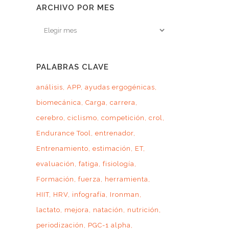
ARCHIVO POR MES
Archivo
por
mes
PALABRAS CLAVE
análisis
APP
ayudas ergogénicas
biomecánica
Carga
carrera
cerebro
ciclismo
competición
crol
Endurance Tool
entrenador
Entrenamiento
estimación
ET
evaluación
fatiga
fisiología
Formación
fuerza
herramienta
HIIT
HRV
infografía
Ironman
lactato
mejora
natación
nutrición
periodización
PGC-1 alpha