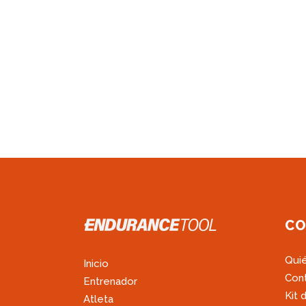
CO
Qui
Inicio
Con
Entrenador
Kit 
Atleta