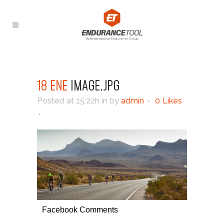
18 ENE
IMAGE.JPG
Posted at 15:22h
in
by
admin
0
Likes
Facebook Comments