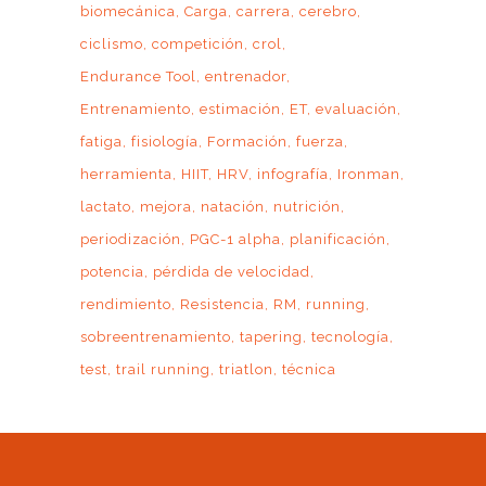
biomecánica
Carga
carrera
cerebro
ciclismo
competición
crol
Endurance Tool
entrenador
Entrenamiento
estimación
ET
evaluación
fatiga
fisiología
Formación
fuerza
herramienta
HIIT
HRV
infografía
Ironman
lactato
mejora
natación
nutrición
periodización
PGC-1 alpha
planificación
potencia
pérdida de velocidad
rendimiento
Resistencia
RM
running
sobreentrenamiento
tapering
tecnología
test
trail running
triatlon
técnica