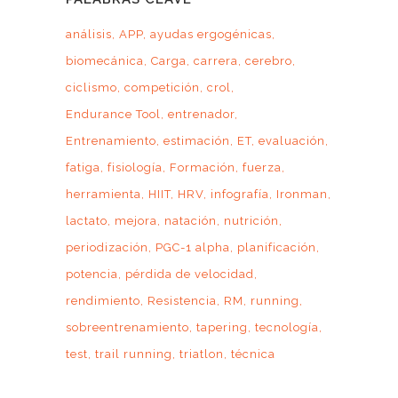
análisis
APP
ayudas ergogénicas
biomecánica
Carga
carrera
cerebro
ciclismo
competición
crol
Endurance Tool
entrenador
Entrenamiento
estimación
ET
evaluación
fatiga
fisiología
Formación
fuerza
herramienta
HIIT
HRV
infografía
Ironman
lactato
mejora
natación
nutrición
periodización
PGC-1 alpha
planificación
potencia
pérdida de velocidad
rendimiento
Resistencia
RM
running
sobreentrenamiento
tapering
tecnología
test
trail running
triatlon
técnica