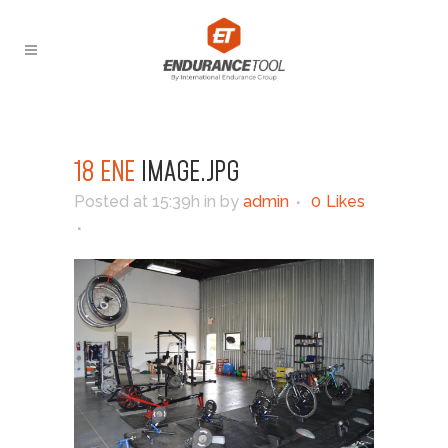
18 ENE
IMAGE.JPG
Posted at 15:39h
in
by
admin
0
Likes