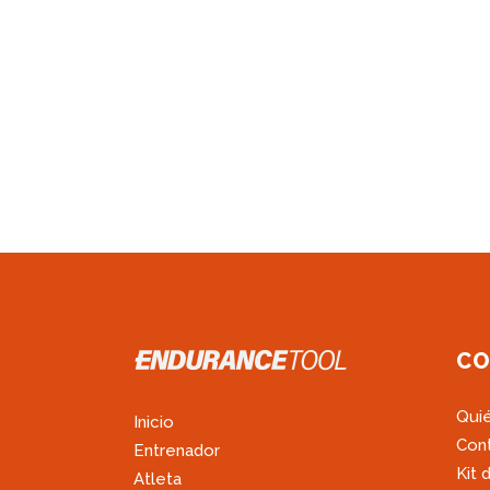
CO
Qui
Inicio
Con
Entrenador
Kit 
Atleta