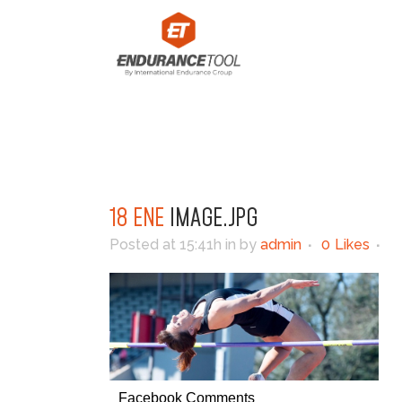
18 ENE
IMAGE.JPG
Posted at 15:41h
in
by
admin
0
Likes
Facebook Comments