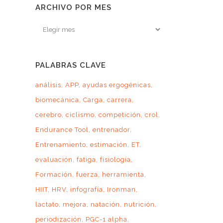
ARCHIVO POR MES
Archivo
por
mes
PALABRAS CLAVE
análisis
APP
ayudas ergogénicas
biomecánica
Carga
carrera
cerebro
ciclismo
competición
crol
Endurance Tool
entrenador
Entrenamiento
estimación
ET
evaluación
fatiga
fisiología
Formación
fuerza
herramienta
HIIT
HRV
infografía
Ironman
lactato
mejora
natación
nutrición
periodización
PGC-1 alpha