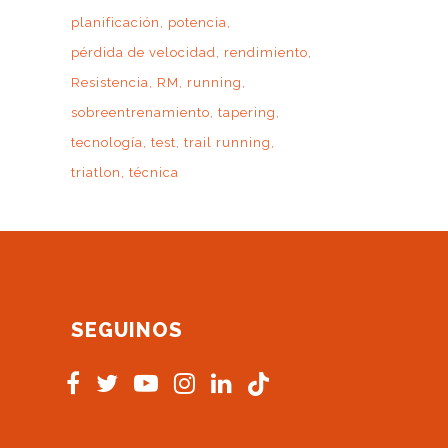
planificación
potencia
pérdida de velocidad
rendimiento
Resistencia
RM
running
sobreentrenamiento
tapering
tecnología
test
trail running
triatlon
técnica
SEGUINOS
s