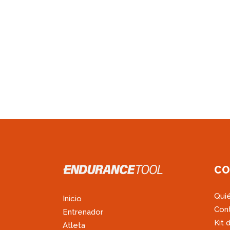
CO
Qui
Inicio
Con
Entrenador
Kit 
Atleta