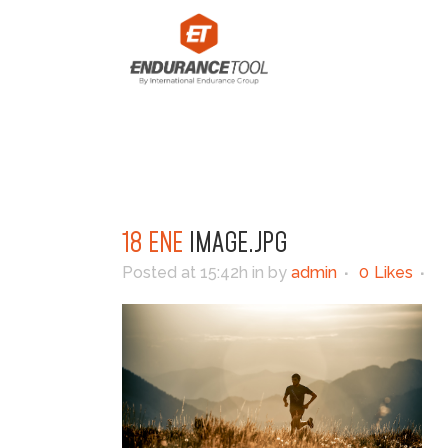
18 ENE
IMAGE.JPG
Posted at 15:42h
in
by
admin
0
Likes