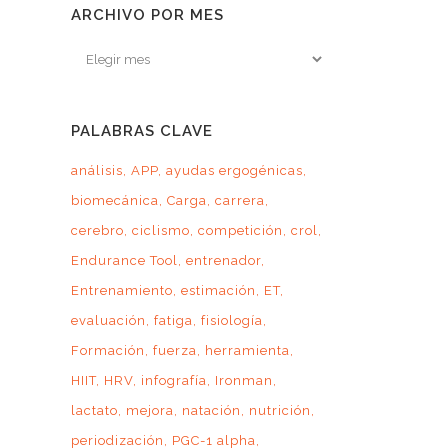
ARCHIVO POR MES
Archivo
por
mes
PALABRAS CLAVE
análisis
APP
ayudas ergogénicas
biomecánica
Carga
carrera
cerebro
ciclismo
competición
crol
Endurance Tool
entrenador
Entrenamiento
estimación
ET
evaluación
fatiga
fisiología
Formación
fuerza
herramienta
HIIT
HRV
infografía
Ironman
lactato
mejora
natación
nutrición
periodización
PGC-1 alpha