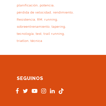
planificación
potencia
pérdida de velocidad
rendimiento
Resistencia
RM
running
sobreentrenamiento
tapering
tecnología
test
trail running
triatlon
técnica
SEGUINOS
s