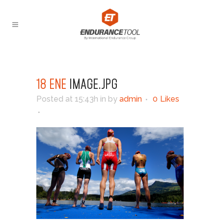
18 ENE
IMAGE.JPG
Posted at 15:43h
in
by
admin
0
Likes