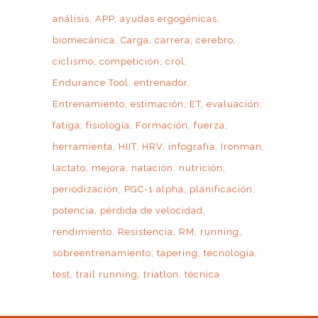
análisis
APP
ayudas ergogénicas
biomecánica
Carga
carrera
cerebro
ciclismo
competición
crol
Endurance Tool
entrenador
Entrenamiento
estimación
ET
evaluación
fatiga
fisiología
Formación
fuerza
herramienta
HIIT
HRV
infografía
Ironman
lactato
mejora
natación
nutrición
periodización
PGC-1 alpha
planificación
potencia
pérdida de velocidad
rendimiento
Resistencia
RM
running
sobreentrenamiento
tapering
tecnología
test
trail running
triatlon
técnica