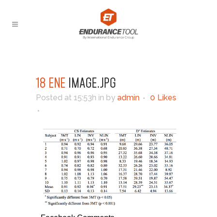
18 ENE
IMAGE.JPG
Posted at 15:53h
in
by
admin
0
Likes