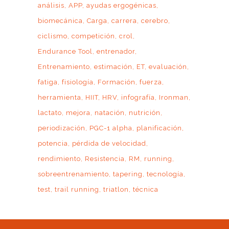
análisis
APP
ayudas ergogénicas
biomecánica
Carga
carrera
cerebro
ciclismo
competición
crol
Endurance Tool
entrenador
Entrenamiento
estimación
ET
evaluación
fatiga
fisiología
Formación
fuerza
herramienta
HIIT
HRV
infografía
Ironman
lactato
mejora
natación
nutrición
periodización
PGC-1 alpha
planificación
potencia
pérdida de velocidad
rendimiento
Resistencia
RM
running
sobreentrenamiento
tapering
tecnología
test
trail running
triatlon
técnica